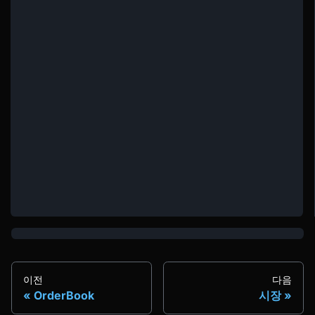
이전
다음
OrderBook
시장