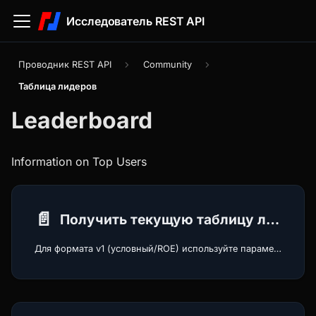
Исследователь REST API
Проводник REST API
Community
Таблица лидеров
Leaderboard
Information on Top Users
📄️
Получить текущую таблицу лидеров
Для формата v1 (условный/ROE) используйте параметр 'method', а для формата v2 — 'sortBy' + 'period'.