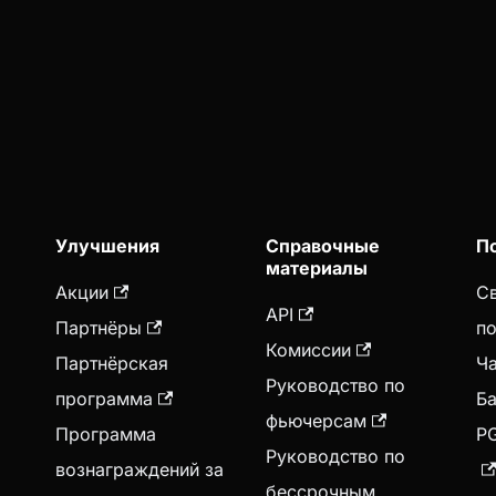
Улучшения
Справочные
П
материалы
Акции
Св
API
Партнёры
п
Комиссии
Партнёрская
Ч
Руководство по
программа
Ба
фьючерсам
Программа
P
Руководство по
вознаграждений за
бессрочным