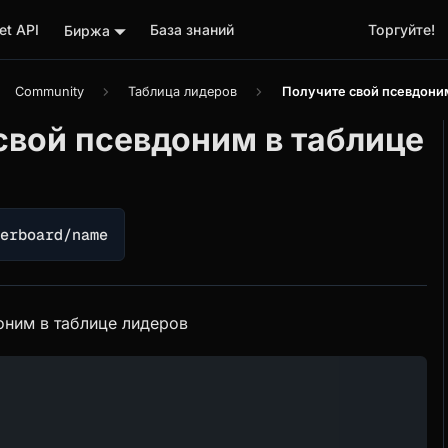
t API
База знаний
Торгуйте!
Биржа
Community
Таблица лидеров
Получите свой псевдоним
свой псевдоним в таблице
derboard/name
оним в таблице лидеров