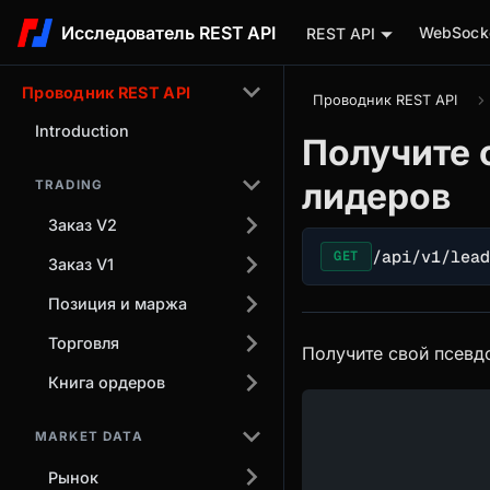
Исследователь REST API
WebSocke
REST API
Проводник REST API
Проводник REST API
Introduction
Получите 
лидеров
TRADING
Заказ V2
/api/v1/lea
GET
Заказ V1
Позиция и маржа
Торговля
Получите свой псевд
Книга ордеров
MARKET DATA
Рынок