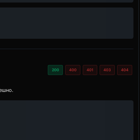
200
400
401
403
404
ешно.