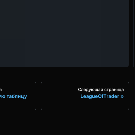
а
Следующая страница
ую таблицу
LeagueOfTrader