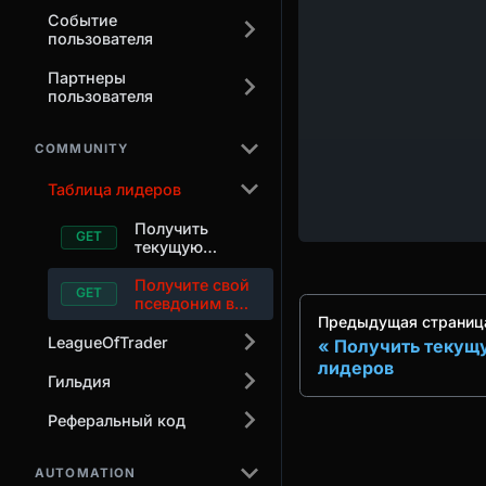
Событие
пользователя
Партнеры
пользователя
COMMUNITY
Таблица лидеров
Получить
текущую
таблицу
лидеров
Получите свой
псевдоним в
Предыдущая страниц
таблице
лидеров
LeagueOfTrader
Получить текущ
лидеров
Гильдия
Реферальный код
AUTOMATION