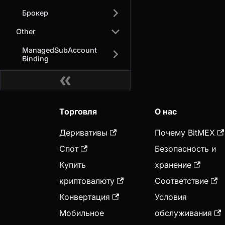
Брокер
Other
ManagedSubAccount
Binding
Торговля
О нас
Деривативы
Почему BitMEX
Спот
Безопасность и
Купить
хранение
криптовалюту
Соответствие
Конвертация
Условия
Мобильное
обслуживания