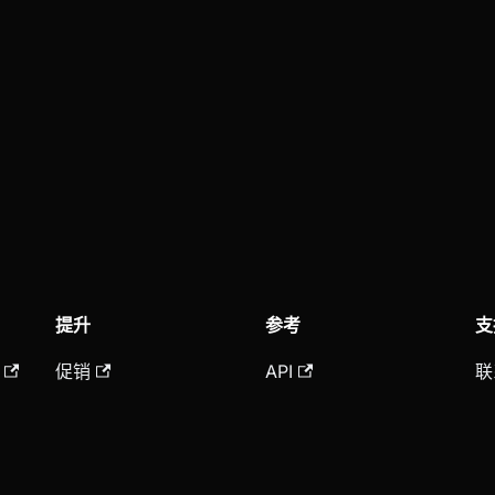
提升
参考
支
促销
API
联
合作伙伴
费用
常
联盟
期货指南
知
漏洞赏金
永续合约指南
P