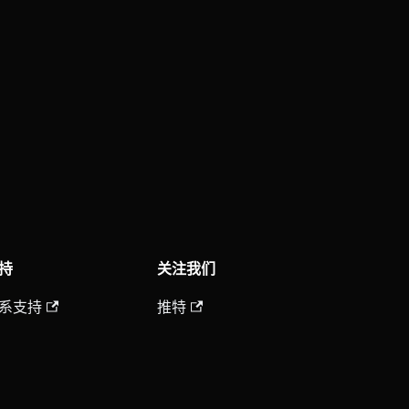
持
关注我们
系支持
推特
见问题
领英
识库
Twitch
GP 通信
Discord