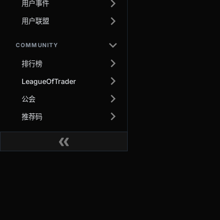
用户事件
用户联盟
COMMUNITY
排行榜
LeagueOfTrader
公会
推荐码
AUTOMATION
经纪商
交易
关于
Other
衍生品
为什么选择 BitMEX
ManagedSubAccount
Binding
现货
安全与托管