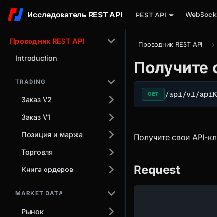
Исследователь REST API
WebSocke
REST API
Проводник REST API
Проводник REST API
Introduction
Получите 
TRADING
/api/v1/api
GET
Заказ V2
Заказ V1
Позиция и маржа
Получите свои API-к
Торговля
Request
Книга ордеров
MARKET DATA
Рынок