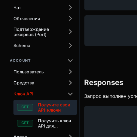
Чат
Объявления
Подтверждение
резервов (Porl)
Schema
ACCOUNT
Пользователь
Responses
Средства
Ключ API
Запрос выполнен усп
Получите свои
API-ключи
Получить ключ
API для
текущего
запроса
Адрес