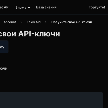
t API
База знаний
Торгуйте!
Биржа
Account
Ключ API
Получите свои API-ключи
свои API-ключи
Key
лючи