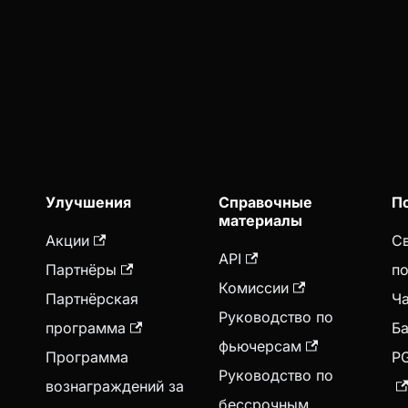
Улучшения
Справочные
П
материалы
Акции
Св
API
Партнёры
п
Комиссии
Партнёрская
Ч
Руководство по
программа
Ба
фьючерсам
Программа
P
Руководство по
вознаграждений за
бессрочным