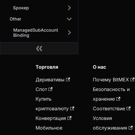
Брокер
Other
ManagedSubAccount
Binding
Торговля
О нас
Деривативы
Почему BitMEX
Спот
Безопасность и
Купить
хранение
криптовалюту
Соответствие
Конвертация
Условия
Мобильное
обслуживания