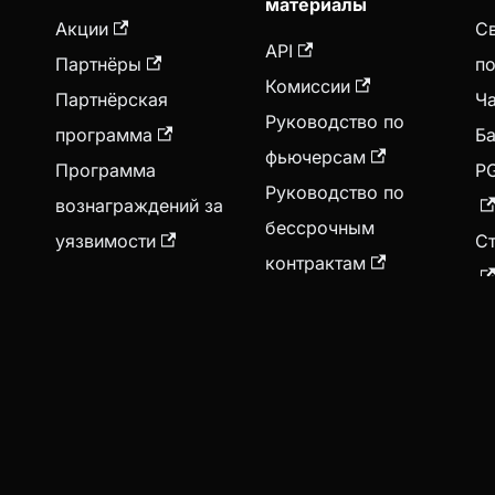
материалы
Акции
Св
API
Партнёры
п
Комиссии
Партнёрская
Ч
Руководство по
программа
Ба
фьючерсам
Программа
P
Руководство по
вознаграждений за
бессрочным
уязвимости
С
контрактам
Торговля на BitMEX
А
ыми деривативами связана с существенными рисками.