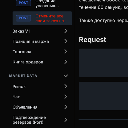
Создание
условных
течение 60 секунд, в
заказов
Отмените все
Также доступно чер
свои заказы по
истечении
указанного
Заказ V1
времени.
Request
Позиция и маржа
Торговля
Книга ордеров
MARKET DATA
Рынок
Чат
Объявления
Подтверждение
резервов (Porl)