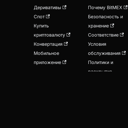
Деривативы
Почему BitMEX
Спот
Безопасность и
Купить
хранение
криптовалюту
Соответствие
Конвертация
Условия
Мобильное
обслуживания
приложение
Политики и
раскрытие
информации
Токен BMEX
Карьера
Блог
© 2025 BitMEX. Торговля криптовалютн