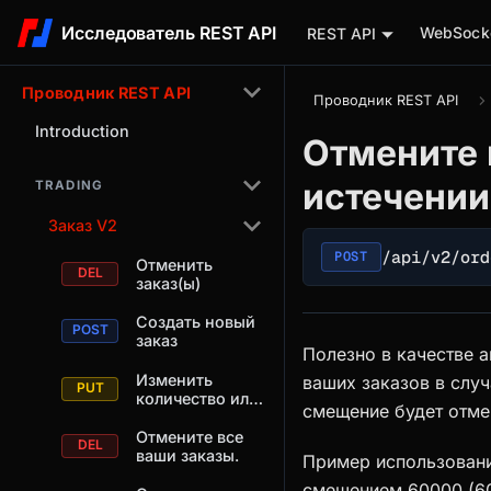
Исследователь REST API
WebSocke
REST API
Проводник REST API
Проводник REST API
Introduction
Отмените 
истечении
TRADING
Заказ V2
/api/v2/ord
POST
Отменить
заказ(ы)
Создать новый
заказ
Полезно в качестве 
Изменить
ваших заказов в слу
количество или
смещение будет отмен
цену открытого
заказа
Отмените все
ваши заказы.
Пример использовани
смещением 60000 (60 