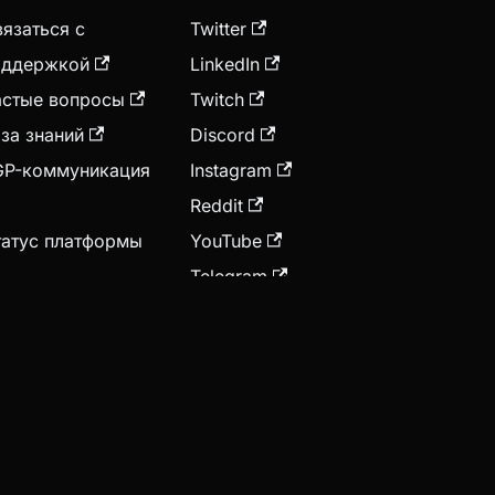
язаться с
Twitter
оддержкой
LinkedIn
астые вопросы
Twitch
за знаний
Discord
GP-коммуникация
Instagram
Reddit
татус платформы
YouTube
Telegram
нонсы
 Гражданам США запрещено пользоваться