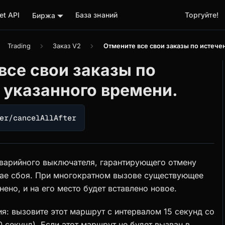
t API
База знаний
Торгуйте!
Биржа
Trading
Заказ V2
Отмените все свои заказы по истече
все свои заказы по
 указанного времени.
er/cancelAllAfter
аварийного выключателя, гарантирующего отмену
чае сбоя. При многократном вызове существующее
ено, и на его место будет вставлено новое.
я: вызовите этот маршрут с интервалом 15 секунд со
секунд). Если этот маршрут не будет вызван в