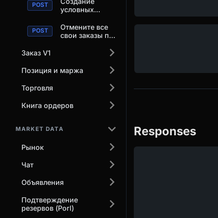
Создание
условных
заказов
Отмените все
свои заказы по
истечении
указанного
Заказ V1
времени.
Позиция и маржа
Торговля
Книга ордеров
Responses
MARKET DATA
Рынок
Чат
Объявления
Подтверждение
резервов (Porl)