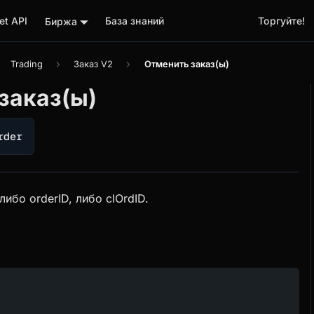
t API
База знаний
Торгуйте!
Биржа
Trading
Заказ V2
Отменить заказ(ы)
заказ(ы)
rder
ибо orderID, либо clOrdID.