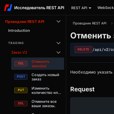
Исследователь REST API
WebSocke
REST API
Проводник REST API
Проводник REST API
Introduction
Отменить 
TRADING
/api/v2/o
DELETE
Заказ V2
Отменить
заказ(ы)
Необходимо указать л
Создать новый
заказ
Request
Изменить
количество или
цену открытого
заказа
Отмените все
ваши заказы.