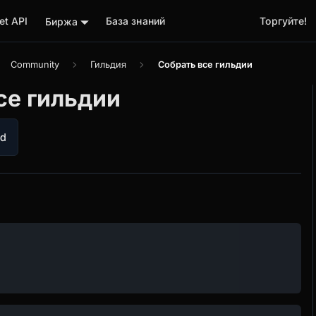
t API
База знаний
Торгуйте!
Биржа
Community
Гильдия
Собрать все гильдии
се гильдии
ld