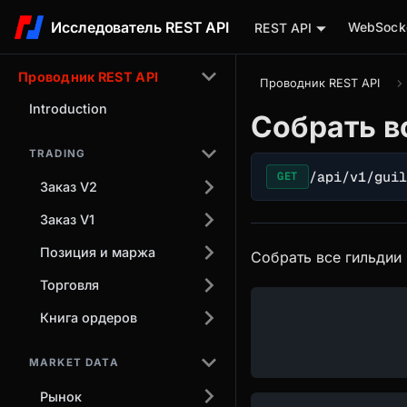
Исследователь REST API
WebSocke
REST API
Проводник REST API
Проводник REST API
Introduction
Собрать в
TRADING
/api/v1/gui
GET
Заказ V2
Заказ V1
Позиция и маржа
Собрать все гильдии
Торговля
Книга ордеров
MARKET DATA
Рынок