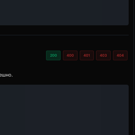
200
400
401
403
404
ешно.