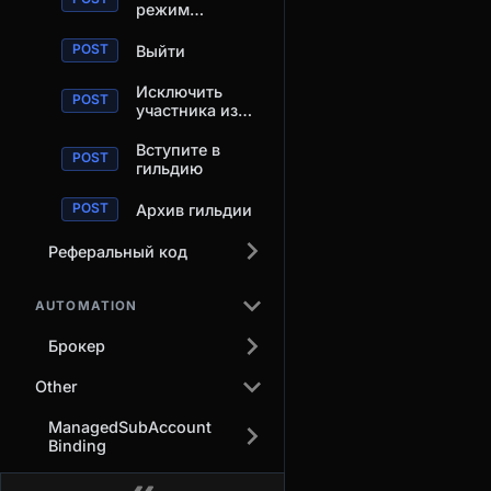
режим
совместного
использования
Выйти
торговых
операций
Исключить
участника из
гильдии
Вступите в
гильдию
Архив гильдии
Реферальный код
AUTOMATION
Брокер
Other
ManagedSubAccount
Binding