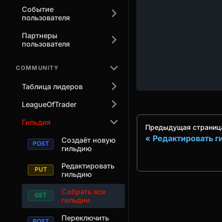
Событие
пользователя
Партнеры
пользователя
COMMUNITY
Таблица лидеров
LeagueOfTrader
Гильдия
Предыдущая страниц
Редактировать 
Создаёт новую
гильдию
Редактировать
гильдию
Собрать все
гильдии
Переключить