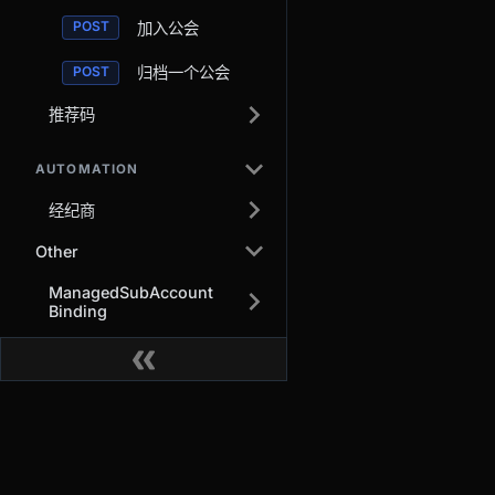
加入公会
归档一个公会
推荐码
AUTOMATION
经纪商
Other
ManagedSubAccount
Binding
交易
关于
衍生品
为什么选择 BitMEX