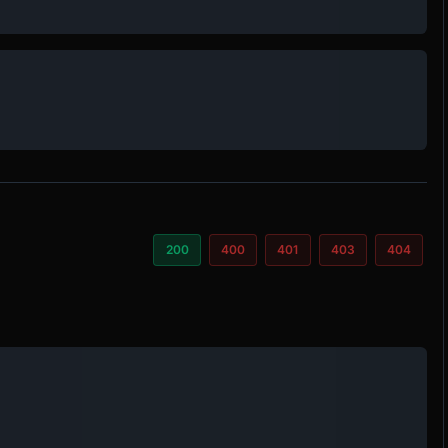
200
400
401
403
404