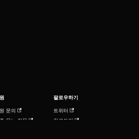
원
팔로우하기
원 문의
트위터
주 묻는 질문
링크드인
식창고
트위치