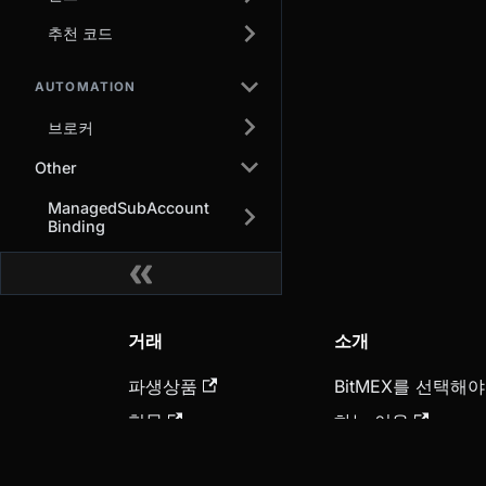
추천 코드
AUTOMATION
브로커
Other
ManagedSubAccount
Binding
거래
소개
파생상품
BitMEX를 선택해야
현물
하는 이유
암호화폐 구매
보안 및 보관