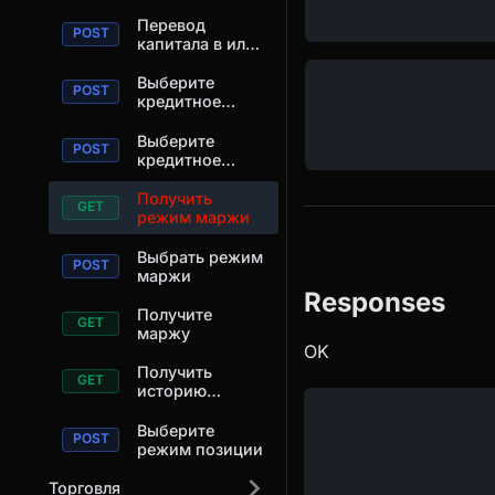
каждой
риска.
позиции.
Перевод
капитала в или
из позиции.
Выберите
кредитное
плечо для
позиции.
Выберите
кредитное
плечо для
позиции.
Получить
режим маржи
Выбрать режим
маржи
Responses
Получите
маржу
OK
Получить
историю
позиций
Выберите
режим позиции
Торговля