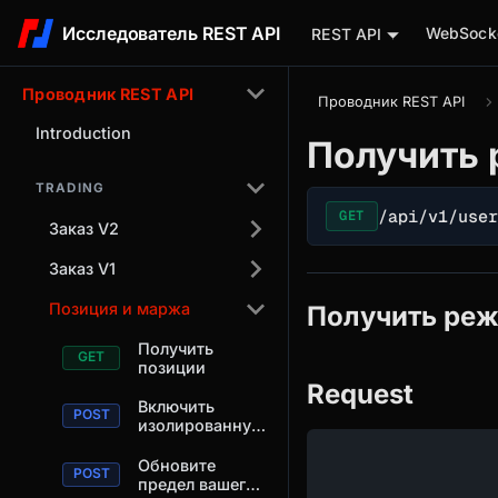
Исследователь REST API
WebSocke
REST API
Проводник REST API
Проводник REST API
Introduction
Получить
TRADING
/api/v1/use
GET
Заказ V2
Заказ V1
Позиция и маржа
Получить ре
Получить
позиции
Request
Включить
изолированную
или
перекрестную
Обновите
маржу для
предел вашего