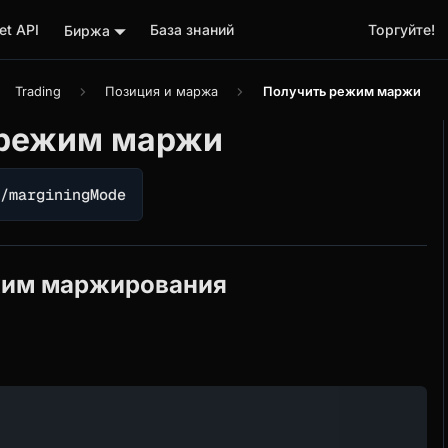
t API
База знаний
Торгуйте!
Биржа
Trading
Позиция и маржа
Получить режим маржи
 режим маржи
r/marginingMode
жим маржирования