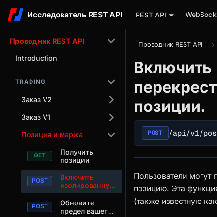
Исследователь REST API
WebSocke
REST API
Проводник REST API
Проводник REST API
Introduction
Включить 
перекрес
TRADING
Заказ V2
позиции.
Заказ V1
/api/v1/pos
POST
Позиция и маржа
Получить
позиции
Пользователи могут
Включить
изолированную
позицию. Эта функци
или
(также известную ка
перекрестную
Обновите
маржу для
предел вашего