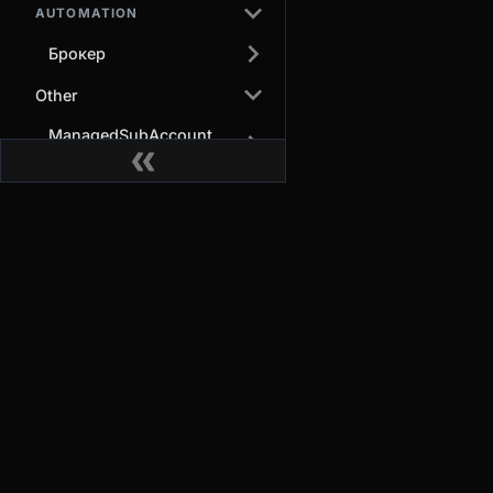
AUTOMATION
Брокер
Other
ManagedSubAccount
Binding
Торговля
О нас
Деривативы
Почему BitMEX
Спот
Безопасность и
Купить
хранение
криптовалюту
Соответствие
Конвертация
Условия
Мобильное
обслуживания
приложение
Политики и