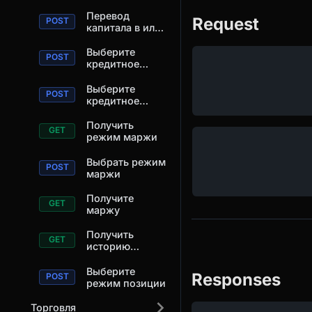
каждой
риска.
позиции.
Перевод
Request
капитала в или
из позиции.
Выберите
кредитное
плечо для
позиции.
Выберите
кредитное
плечо для
позиции.
Получить
режим маржи
Выбрать режим
маржи
Получите
маржу
Получить
историю
позиций
Выберите
Responses
режим позиции
Торговля